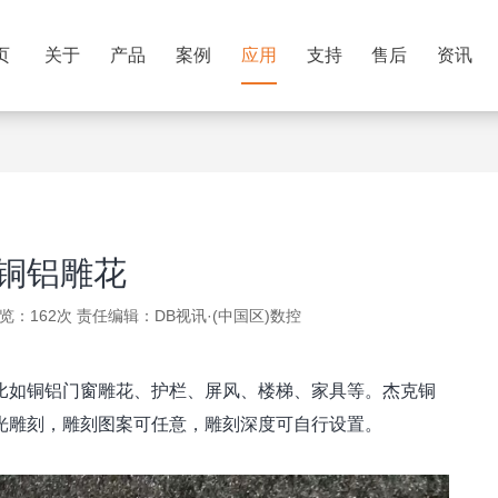
页
关于
产品
案例
应用
支持
售后
资讯
铜铝雕花
 浏览：162次 责任编辑：
DB视讯·(中国区)数控
比如铜铝门窗雕花、护栏、屏风、楼梯、家具等。杰克铜
光雕刻，雕刻图案可任意，雕刻深度可自行设置。